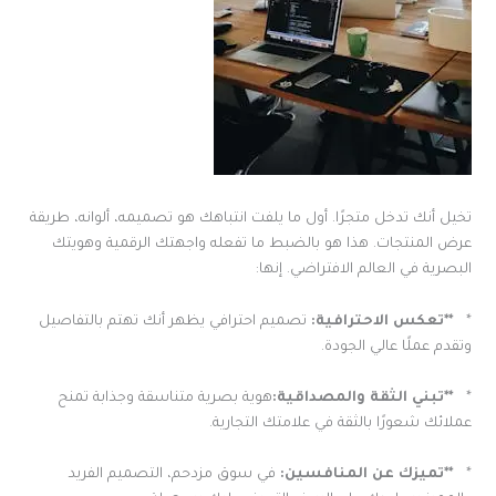
تخيل أنك تدخل متجرًا. أول ما يلفت انتباهك هو تصميمه، ألوانه، طريقة
عرض المنتجات. هذا هو بالضبط ما تفعله واجهتك الرقمية وهويتك
البصرية في العالم الافتراضي. إنها:
*
**
تعكس الاحترافية
:
تصميم احترافي يظهر أنك تهتم بالتفاصيل
وتقدم عملًا عالي الجودة.
*
**
تبني الثقة والمصداقية
:
هوية بصرية متناسقة وجذابة تمنح
عملائك شعورًا بالثقة في علامتك التجارية.
*
**
تميزك عن المنافسين
:
في سوق مزدحم، التصميم الفريد