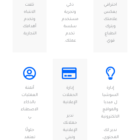
احترافي
ذكي
تلفت
يعكس
وتجربة
الانتباه
علامتك
مستخدم
وتخدم
ويترك
سلسة
أهدافك
انطباع
تخدم
التجارية.
قوي.
عملك.
إدارة
إدارة
أتمتة
السوشيا
الحملات
العمليات
ل ميديا
الإعلانية
بالذكاء
والمواقع
الاصطناع
ندير
الالكترونية
ي
حملاتك
ندير لك
الإعلانية
حلولًا
المحتوى،
ونبني
تعتمد