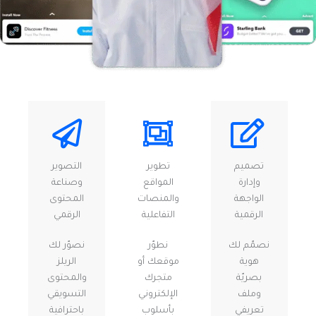
تصميم
تطوير
التصوير
وإدارة
المواقع
وصناعة
الواجهة
والمنصات
المحتوى
الرقمية
التفاعلية
الرقمي
نصمّم لك
نطوّر
نصوّر لك
هوية
موقعك أو
الريلز
بصريّة
متجرك
والمحتوى
وملف
الإلكتروني
التسويقي
تعريفي
بأسلوب
باحترافية