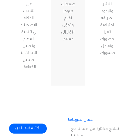
النشر،
صفحات
على
والردود
هبوط
تقنيات
بطريقة
تقنع
الذكاء
احترافية
وتحوّل
الاصطناع
تعزز
الزوّار إلى
ي لأتمتة
حضورك
عملاء.
المهام
وتفاعل
وتحليل
جمهورك.
البيانات،لت
حسين
الكفاءة .
اعمال سويناها
اكتشفها الان
نماذج مختارة من اعمالنا مع