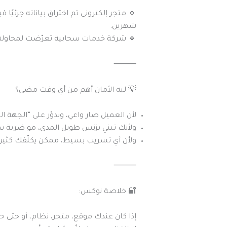
شهرين.
🔹 شركة خدمات سحابية تعرّضت لمحاولة اختراق، وبعد تركيب Google 2FA + تغيير بنية الصلاحي
⸻
💡 ليه الأمان أهم من أي وقت مضى؟
لأن العميل صار واعي، ويدوّر على “الجهة ال
ولأنك تبني بزنس طويل المدى، مو ضربة 
ولأن أي تسريب بسيط، ممكن يكلّفك كثير
⸻
🔐 خلاصة نوكس:
إذا كان عندك موقع، متجر، نظام، أو حتى 