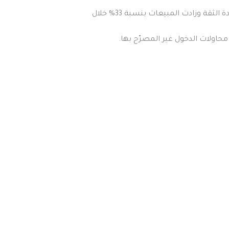
🔹 متجر إلكتروني تم اختراق بياناته جزئيًا قبل التواصل معنا، وبعد تأمينه بالكامل عبر أدوات نوكس – تمت استعادة الثقة وزادت المبيعات بنسبة 33% خلال