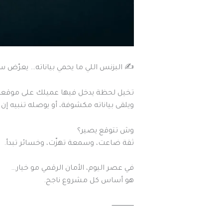
✍️ البزنس اللي ما يحمي بياناته… يعرّض
تخيل لحظة يدخل فيها عميلك على موقع
ويلقى بياناته مكشوفة، أو يوصله تنبيه إن 
وش تتوقع يصير؟
ثقة ضاعت، وسمعة تهزّت، وخسائر تبدأ.
في عصر اليوم، الأمان الرقمي مو خيار…
هو أساس كل مشروع ناجح.
⸻