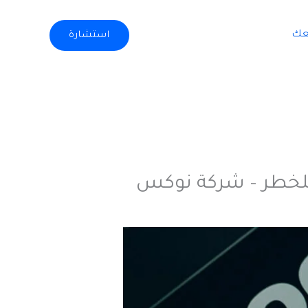
عك
استشارة
 للخطر – شركة نوكس