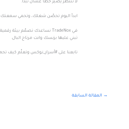
لا تنتظر يصير خطأ عشان تبدأ.
ابدأ اليوم تحصّن شغلك، وتحمي سمعتك، 
في TradeNox نساعدك تصمّم بيئة رقمية آمنة…
تبني عليها بزنسك وانت مرتاح البال.
تابعنا على #أسرار_نـوكس وتعلّم كيف تحمي
→
المقالة السابقة