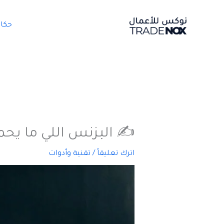
خطي
لى
حكا
لمحتوى
✍️ البزنس اللي ما يح
اترك تعليقاً
/
تقنية وأدوات