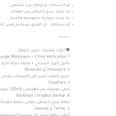
لو الحسابات مربوطة ببريد شخصي
ما عندك نسخ احتياطي من ملفاتك
ما عندك سياسة خصوصية واضحة
أو ببساطة… كل الفريق يستخدم نفس ال
⸻
🛡️ أدوات وتقنيات تحمي شغلك:
1. Google Workspace + 2-Step Verification
تأمين البريد السحابي + طبقة حماية ثانية
2. 1Password أو Bitwarden
تخزين كلمات السر لكل الحسابات بشكل مش
3. Cloudflare
يحمي موقعك من الهجمات (DDoS)، ويعطيك شهادة SSL ببلاش، ويزيد سرعة الموقع.
4. Backblaze / Dropbox Backup
نظام نسخ احتياطي تلقائي، يحفظ ملفاتك
5. Termly أو iubenda
أدوات جاهزة تكتب لك سياسة الخصوصية و