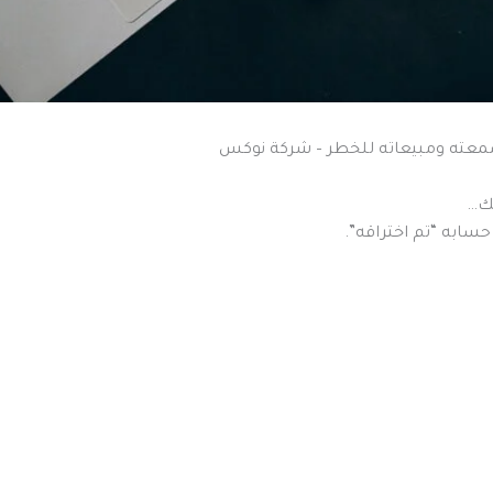
 سمعته ومبيعاته للخطر – شركة نوكس
ك…
حسابه “تم اختراقه”.