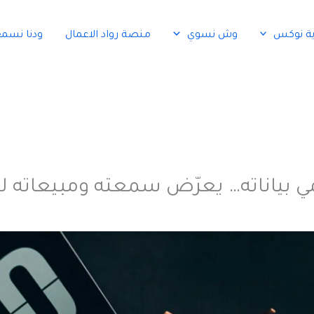
ية نوكس
وش نسوي
منصة رواد الاعمال
ودنا نسم
مي بياناته… يعرّض سمعته ومبيعاته