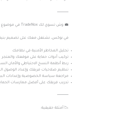
⸻
💼 وش تسوي لك TradeNox في موضوع الأمان؟
في نوكس، نشتغل معك على تصميم بنية أم
تحليل المخاطر الأمنية في نظامك
تركيب أدوات حماية على موقعك والمتجر
ربط أنظمة النسخ الاحتياطي والأمان السح
تنظيم صلاحيات فريقك وإعداد الوصول ا
مراجعة سياسة الخصوصية وإعدادات البيا
تدريب فريقك على أفضل ممارسات الحماي
⸻
📉 أمثلة حقيقية: