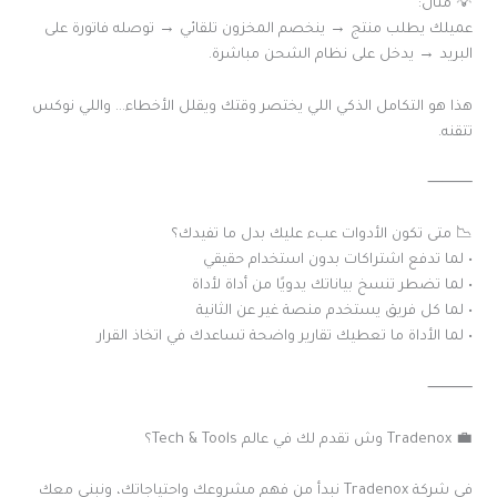
💡 مثال:
عميلك يطلب منتج → ينخصم المخزون تلقائي → توصله فاتورة على
البريد → يدخل على نظام الشحن مباشرة.
هذا هو التكامل الذكي اللي يختصر وقتك ويقلل الأخطاء… واللي نوكس
تتقنه.
⸻
📉 متى تكون الأدوات عبء عليك بدل ما تفيدك؟
• لما تدفع اشتراكات بدون استخدام حقيقي
• لما تضطر تنسخ بياناتك يدويًا من أداة لأداة
• لما كل فريق يستخدم منصة غير عن الثانية
• لما الأداة ما تعطيك تقارير واضحة تساعدك في اتخاذ القرار
⸻
💼 Tradenox وش تقدم لك في عالم Tech & Tools؟
في شركة Tradenox نبدأ من فهم مشروعك واحتياجاتك، ونبني معك