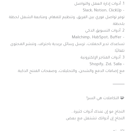
1. أدوات إدارة العمل والتواصل
– Slack، Notion، ClickUp
توفر تواصل فوري بين الفريق، وتنظيم للمهام، ومتابعة الشغل لحظة
بلحظة.
2. أدوات التسويق الذكي
– Mailchimp، HubSpot، Buffer
تساعدك تدير الحملات، ترسل رسائل بريدية باحتراف، وتنشر المحتوى
تلقائيًا.
3. أدوات المتاجر الإلكترونية
– Shopify، Zid، Salla
مع إضافات الدفع والشحن، والتحليلات، وصفحات المنتج الذكية.
⸻
🧩 التكاملات هي السر!
النجاح مو إن عندك أدوات كثيرة…
النجاح إن أدواتك تشتغل مع بعض.