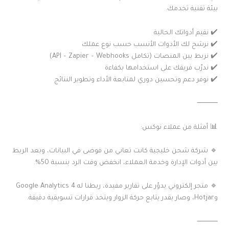
بيئة تقنية تخدمك.
✔️ نقيم أدواتك الحالية
✔️ نرشح لك الأدوات الأنسب حسب نوع عملك
✔️ نربط بين المنصات (تكامل API – Zapier – Webhooks)
✔️ ندرّب فريقك على استخدامها بكفاءة
✔️ نوفر دعم وتحسين دوري لمتابعة الأداء وتطوير النتائج
⸻
📊 أمثلة من عملاء نوكس:
🔹 شركة شحن خليجية كانت تعاني من فوضى في البيانات، وبعد الربط
بين أدوات الإدارة وخدمة العملاء، انخفض وقت الرد بنسبة 50%.
🔹 متجر إلكتروني يدوّر على تقارير مفيدة، ربطنا له Google Analytics 4
وHotjar، وصار يقدر يتابع حركة الزوار ويتخذ قرارات تسويقية دقيقة.
⸻