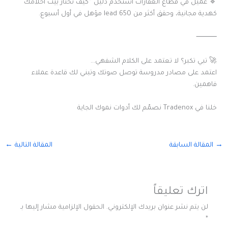
🔹 عميل في قطاع العقارات استخدم دليل “كيف تختار بيت أحلامك”
كهدية مجانية، وحقق أكثر من 650 lead مؤهل في أول أسبوع.
⸻
🚀 تبي تكبر؟ لا تعتمد على الكلام الشفهي…
اعتمد على مصادر مدروسة توصل صوتك وتبني لك قاعدة عملاء
فاهمين.
خلنا في Tradenox نصمّم لك أدوات نموك الجاية
→
المقالة السابقة
المقالة التالية
←
اترك تعليقاً
لن يتم نشر عنوان بريدك الإلكتروني.
الحقول الإلزامية مشار إليها بـ
*