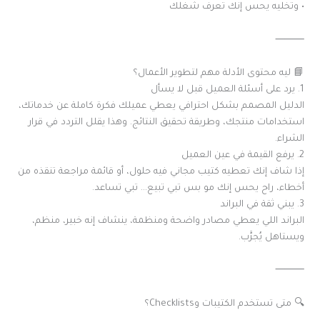
• وتخليه يحس إنك تعرف شغلك
⸻
📘 ليه محتوى الأدلة مهم لتطوير الأعمال؟
1. يرد على أسئلة العميل قبل لا يسأل
الدليل المصمم بشكل احترافي يعطي عميلك فكرة كاملة عن خدماتك،
استخدامات منتجك، وطريقة تحقيق النتائج. وهذا يقلل التردد في قرار
الشراء.
2. يرفع القيمة في عين العميل
إذا شاف إنك تعطيه كتيب مجاني فيه حلول، أو قائمة مراجعة تنقذه من
أخطاء، راح يحس إنك مو بس تبي تبيع… تبي تساعد.
3. يبني ثقة في البراند
البراند اللي يعطي مصادر واضحة ومنظمة، ينشاف إنه خبير، منظم،
ويستاهل يُجرَّب.
⸻
🔍 متى تستخدم الكتيبات وChecklists؟