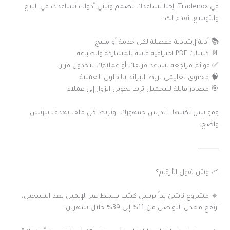
في Tradenox، إحنا نساعدك تصمم وتبني أدوات تساعدك في البيع
والتوسع. نقدم لك:
📚 أدلة إرشادية مفصلة لكل خدمة أو منتج
📄 كتيبات PDF احترافية قابلة للمشاركة والطباعة
✅ قوائم مراجعة تساعد فريقك أو عملاءك يتخذون قرار
🧠 محتوى تعليمي يربط البراند بالحلول العملية
🎯 مصادر قابلة للتحميل تزيد تحويل الزوار إلى عملاء
ومو بس نكتبها… ندرس جمهورك، ونربط كل ملف بهدف بيزنس
واضح.
⸻
📈 وش تقول الأرقام؟
🔹 مشروع ناشئ بدأ يرسل كتيّب بسيط عبر الإيميل بعد التسجيل،
ارتفع معدل التواصل من 11% إلى 39% خلال شهرين.