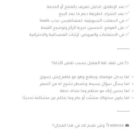
✅ عند الإطلاق: كدليل تعريف بالمنتج أو الخدمة
✅ بعد الشراء: كطريقة دعم ما بعد البيع
✅ في الحملات التسويقية: كمغناطيس جذب leads
✅ على الموقع: لتحسين تجربة الزائر وتوضيح القيمة
✅ في الاجتماعات والعروض: لإثبات المصداقية والاحترافية
⸻
📉 متى تفقد ثقة العميل بسبب نقص الأدلة؟
لما يدخل موقعك ويطلع وهو مو فاهم إيش تسوي
لما يسأل سؤال بسيط وتضطر تشرح له من الصفر
لما يحس إنك مو منظم وما عندك خطة
لما يكون محتواك مشتّت أو عام وما يتكلم عن مشكلته تحديدًا
⸻
💼 Tradenox وش تقدم لك في هذا المجال؟