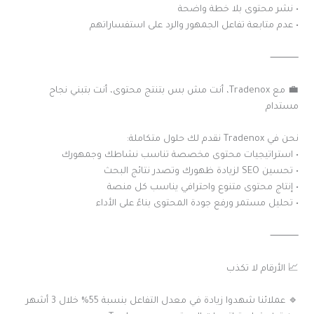
• نشر محتوى بلا خطة واضحة
• عدم متابعة تفاعل الجمهور والرد على استفساراتهم
⸻
💼 مع Tradenox، أنت مش بس بتنتج محتوى، أنت بتبني نجاح
مستدام
نحن في Tradenox نقدم لك حلول متكاملة:
• استراتيجيات محتوى مخصصة تناسب نشاطك وجمهورك
• تحسين SEO لزيادة ظهورك وتصدر نتائج البحث
• إنتاج محتوى متنوع واحترافي يناسب كل منصة
• تحليل مستمر ورفع جودة المحتوى بناءً على الأداء
⸻
📈 الأرقام لا تكذب
🔹 عملائنا شهدوا زيادة في معدل التفاعل بنسبة 55% خلال 3 أشهر