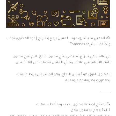
✍️ العميل ما يشتري مرة… العميل يرجع إذا ارتاح | قوة المحتوى تجذب
وتحتفظ – شركة Tradenox
في عالم رقمي سريع، ما يكفي تنتج محتوى عادي، لازم تنتج محتوى
يلفت الانتباه، يبني علاقة، ويخلّي العميل يفضلك على المنافسين.
المحتوى القوي هو أساس النجاح، وهو الجسر اللي يربط علامتك
بجمهورك بطريقة ذكية وفعالة.
⸻
🔍 نصائح لصناعة محتوى يجذب ويحتفظ بالعملاء
1. ابدأ بفهم الجمهور بعمق