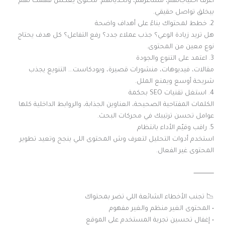
اعرف احتياجاتهم، مشاعرهم، وتحدياتهم. محتوى يعكس فهمك لهم
بيخلق تواصل حقيقي.
2. خطط لمحتواك بناءً على أهداف واضحة
هل تريد زيادة الوعي؟ جذب عملاء جدد؟ رفع التفاعل؟ كل هدف يحتاج
نوع معين من المحتوى.
3. اعتمد على التنوع والجودة
مقالات، فيديوهات، منشورات قصيرة، وبودكاست… التنويع يجذب
شريحة أوسع ويمنع الملل.
4. استغل تقنيات SEO بحكمة
الكلمات المفتاحية الصحيحة، العناوين الجذابة، والروابط الداخلية كلها
عوامل تحسن ترتيبك في محركات البحث.
5. راقب وقيّم الأداء بانتظام
استخدم أدوات التحليل لتعرف وش المحتوى اللي ينجح وتعيد تطوير
المحتوى غير الفعال.
⸻
📉 تجنب الأخطاء الشائعة اللي تضر بمحتواك
• المحتوى الغير منظم والغير مفهوم
• إغفال تحسين تجربة المستخدم على الموقع