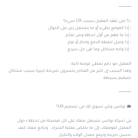
⸻
📉 متى تفقد العميل بسبب UX سيء؟
• إذا الموقع بطيء أو ما يشتغل زين على الجوال
• إذا ما فهم من أول لحظة وش تقدّم
• إذا وصل لنقطة الدفع واحتار أو توتر
• إذا واجه مشاكل وما لقى حل سريع
العميل مو دايم يعطي فرصة ثانية.
وهذا السبب إن كثير من المتاجر يخسرون شريحة كبيرة بسبب مشاكل
تصميم بسيطة.
⸻
💼 نوكس وش تسوي لك في تصميم UX؟
في شركة نوكس نشتغل معك على كل تفصيلة من لحظة دخول
العميل لموقعك، إلى ما يخلص عملية الشراء… ونتابع معك كيف
نحسن تجربته ونرفع معدل الولاء والتكرار.