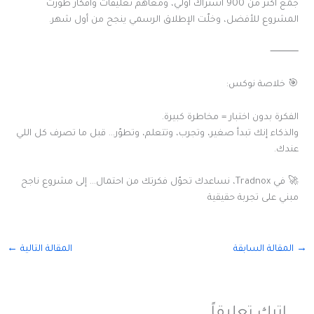
جمّع أكثر من 900 اشتراك أولي، ومعاهم تعليقات وأفكار طورت
المشروع للأفضل، وخلّت الإطلاق الرسمي ينجح من أول شهر.
⸻
🎯 خلاصة نوكس:
الفكرة بدون اختبار = مخاطرة كبيرة.
والذكاء إنك تبدأ صغير، وتجرب، وتتعلم، وتطوّر… قبل ما تصرف كل اللي
عندك.
🚀 في Tradnox، نساعدك تحوّل فكرتك من احتمال… إلى مشروع ناجح
مبني على تجربة حقيقية
→
المقالة السابقة
المقالة التالية
←
اترك تعليقاً