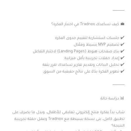
⸻
💼 كيف تساعدك Tradnox في اختبار الفكرة؟
✔️ جلسات استشارية لتقييم جدوى الفكرة
✔️ تصميم MVP بسيط وفعّال
✔️ بناء صفحات هبوط (Landing Pages) لاختبار التفاعل
✔️ إعداد حملات تجريبية بأقل ميزانية
✔️ تحليل البيانات وتقديم تقارير تساعدك تقرر بثقة
✔️ تطوير الفكرة بناءً على نتائج حقيقية من السوق
⸻
📊 دراسة حالة:
شاب بدأ بفكرة منتج إلكتروني تعليمي للأطفال، وبدل ما يصرف على
تطبيق كامل، بنى نسخة بسيطة مع Tradnox وعمل حملة تجريبية.
النتيجة؟