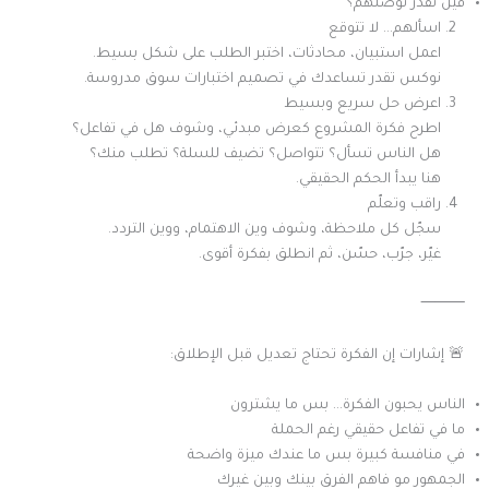
فين تقدر توصلهم؟
اسألهم… لا تتوقع
اعمل استبيان، محادثات، اختبر الطلب على شكل بسيط.
نوكس تقدر تساعدك في تصميم اختبارات سوق مدروسة.
اعرض حل سريع وبسيط
اطرح فكرة المشروع كعرض مبدئي، وشوف هل في تفاعل؟
هل الناس تسأل؟ تتواصل؟ تضيف للسلة؟ تطلب منك؟
هنا يبدأ الحكم الحقيقي.
راقب وتعلّم
سجّل كل ملاحظة، وشوف وين الاهتمام، ووين التردد.
غيّر، جرّب، حسّن، ثم انطلق بفكرة أقوى.
⸻
🚨 إشارات إن الفكرة تحتاج تعديل قبل الإطلاق:
الناس يحبون الفكرة… بس ما يشترون
ما في تفاعل حقيقي رغم الحملة
في منافسة كبيرة بس ما عندك ميزة واضحة
الجمهور مو فاهم الفرق بينك وبين غيرك