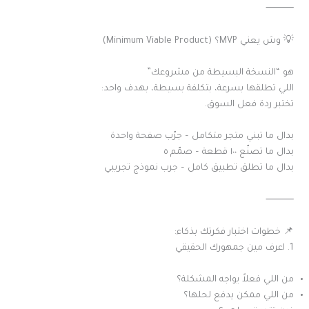
⸻
💡 وش يعني MVP؟ (Minimum Viable Product)
هو “النسخة البسيطة من مشروعك”
اللي تطلقها بسرعة، بتكلفة بسيطة، بهدف واحد:
تختبر ردة فعل السوق.
بدال ما تبني متجر متكامل – جرّب صفحة واحدة
بدال ما تصنّع ١٠٠ قطعة – صمّم ٥
بدال ما تطلق تطبيق كامل – جرب نموذج تجريبي
⸻
📌 خطوات اختبار فكرتك بذكاء:
1. اعرف مين جمهورك الحقيقي
من اللي فعلاً يواجه المشكلة؟
من اللي ممكن يدفع لحلها؟