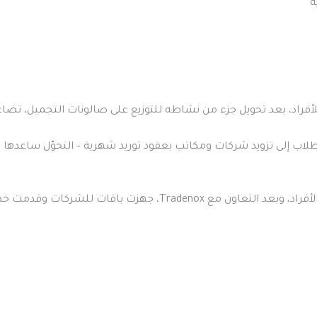
ة
، بعد تحويل جزء من نشاطه للتوزيع على صالونات التجميل، تضاعف دخله الشهري 3
طلاب إلى تزويد شركات ومكاتب بعقود توريد شهرية – التحوّل ساعدها 
🔹 منصة تدريب إلكتروني كانت تستهدف الأفراد، وبعد التعاون مع x