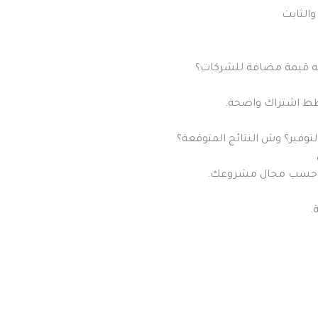
الثابت
يه قيمة مضافة للشركات؟
وفير؟ وش النتائج المتوقعة؟
س… حسب مجال مشروعك.