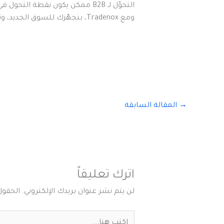
التحوّل لـ B2B ممكن يكون نقطة التحول في مشروعك.
ومع Tradenox، بنجهّزك للسوق الجديد، ونمشي معك خطوة بخطوة حتى توصل بثقة
→
المقالة السابقة
اترك تعليقاً
لن يتم نشر عنوان بريدك الإلكتروني.
الحقول 
اكتب