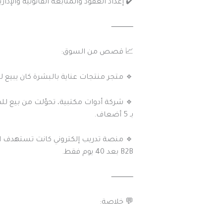
✔️ إعداد العقود والمتابعة القانونية والإداري
⸻
📈 قصص من السوق:
🔹 متجر منتجات عناية بالبشرة كان يبيع للأفراد
🔹 شركة أدوات مكتبية، تحوّلت من بيع لل
بـ 5 أضعاف.
B2B بعد 40 يوم فقط.
⸻
💬 خلاصة: