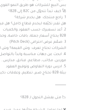
بس البيع للشركات هو طريق النمو القوي و
🚀 كيف تبدأ تتحوّل من B2C إلى B2B؟
1. راجع منتجك: هل يخدم شركة؟
هل تقدر تكيّفه ليخدم قطاع كامل؟ هل ف
2. أعد تسعيرك حسب العقود والكميات
B2B يحتاج أسعار جملة، باقات خاصة، وخطط اشتراك واضحة.
3. صمّم عرض احترافي (Pitch Deck)
الشركات تحتاج تعرف: وش القيمة؟ وش الت
4. ابحث عن جهات مناسبة وابدأ بالتواصل
موردين، مكاتب، مطاعم، فنادق، مدار
5. ادرس دورة التفاوض وتوقيع العقود
بيئة B2B تحتاج صبر، تنظيم، وعلاقات ذكية.
⸻
📉 متى يفشل التحول لـ B2B؟