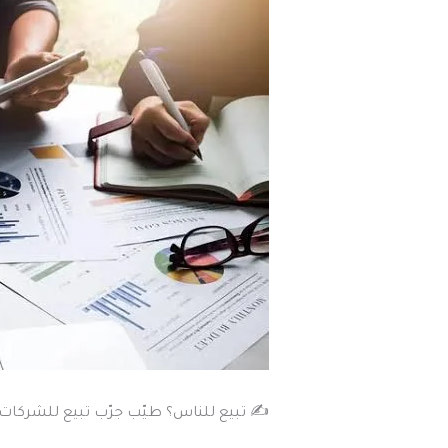
✍️ تبيع للناس؟ طيّب جرّب تبيع للشركات | التحوّل من B2C إلى B2B يفتح لك أبوا