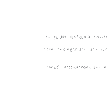
 مرات خلال ربع سنة.
على استقرار الدخل ورفع متوسط الفاتورة
Tradeno، جهزت باقات للشركات وقدمت خدمات تدريب موظفين، ووقّعت أول عقد