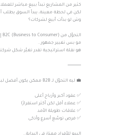
كثير من المشاريع تبدأ ببيع مباشر للعملاء 
لكن في لحظة معينة، يبدأ السوق يطلب أكثر
وش لو بدأت أبيع لشركات؟
التحوّل من B2C (Business to Consumer) إلى B2B (Business to Business)
مو بس تغيير جمهور…
هو نقلة استراتيجية تقدر تغيّر شكل شركت
⸻
💼 ليه التحوّل لـ B2B ممكن يكون أفضل لبيزنسك؟
✅ عقود أكبر وأرباح أعلى
✅ عملاء أقل لكن أكثر استقرارًا
✅ علاقات طويلة الأمد
✅ فرص توسّع أسرع وأذكى
البيع للأفراد ممتاز في البداية…