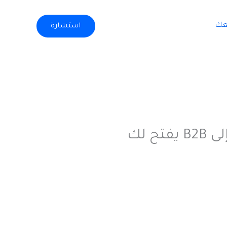
عك
استشارة
✍️ تبيع للناس؟ طيّب جرّب تبيع للشركات | التحوّل من B2C إلى B2B يفتح لك