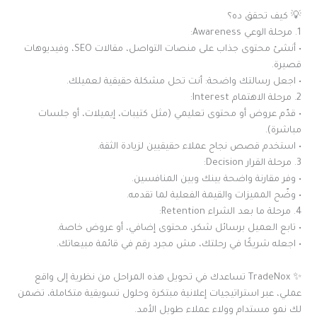
💡 كيف تحقق ده؟
1. مرحلة الوعي Awareness:
• أنشئ محتوى جذاب على منصات التواصل، مقالات SEO، وفيديوهات
قصيرة.
• اجعل رسالتك واضحة: أنت تحل مشكلة حقيقية لعميلك.
2. مرحلة الاهتمام Interest:
• قدّم عروض أو محتوى تعليمي (مثل كتيبات، إيميلات، أو جلسات
مباشرة).
• استخدم قصص نجاح عملاء حقيقيين لزيادة الثقة.
3. مرحلة القرار Decision:
• وفر مقارنة واضحة بينك وبين المنافسين.
• وضّح المميزات والقيمة الفعلية لما تقدمه.
4. مرحلة ما بعد الشراء Retention:
• تابع العميل برسائل شكر، محتوى إضافي، أو عروض خاصة.
• اجعله شريكًا في رحلتك، مش مجرد رقم في قائمة مبيعاتك.
✨ TradeNox تساعدك في تحويل هذه المراحل من نظرية إلى واقع
عملي، عبر استراتيجيات إعلانية مبتكرة وحلول تسويقية متكاملة، تضمن
لك نمو مستدام وولاء عملاء طويل الأمد.