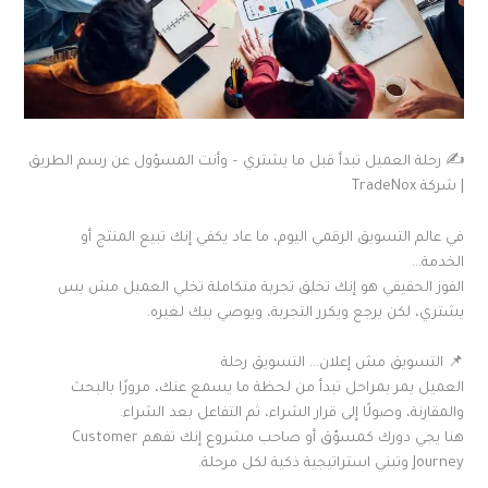
✍️ رحلة العميل تبدأ قبل ما يشتري – وأنت المسؤول عن رسم الطريق
| شركة TradeNox
في عالم التسويق الرقمي اليوم، ما عاد يكفي إنك تبيع المنتج أو
الخدمة…
الفوز الحقيقي هو إنك تخلق تجربة متكاملة تخلي العميل مش بس
يشتري، لكن يرجع ويكرر التجربة، ويوصي بيك لغيره.
📌 التسويق مش إعلان… التسويق رحلة
العميل يمر بمراحل تبدأ من لحظة ما يسمع عنك، مرورًا بالبحث
والمقارنة، وصولًا إلى قرار الشراء، ثم التفاعل بعد الشراء.
هنا يجي دورك كمسوّق أو صاحب مشروع إنك تفهم Customer
Journey وتبني استراتيجية ذكية لكل مرحلة.