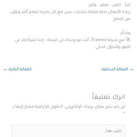
ابدأ… اختبر… تعلم… وكرر.
ريادة الأعمال رحلة مليانة تحديات، بس مع كل تجربة تتعلم أكثر وتقرّب
من النجاح.
وتذكّر:
🚀 مع شركة Tradnox، أنت مو وحدك في الرحلة… إحنا شركاءك في
النمو والتحوّل الذكي
→
المقالة السابقة
المقالة التالية
←
اترك تعليقاً
لن يتم نشر عنوان بريدك الإلكتروني.
الحقول الإلزامية مشار إليها بـ
*
اكتب
هنا...