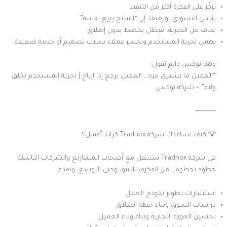
يركّز على الفكرة أكثر من التنفيذ
ينسى التسويق، ويعتقد إن “المنتج يبيع نفسه”
يخاف من التجربة، فيظل يخطط بدون إطلاق
يهمل تجربة المستخدم ويخسر عملاء بسبب تصميم أو خدمة ضعيفة
وهنا نوكس دايم تقول:
“العميل ما يشتري مرة… العميل يرجع إذا ارتاح | تجربة المستخدم تخلق
ولاء” – شركة نوكس
⸻
💡 كيف تساعدك شركة Tradnox كرائد أعمال؟
في شركة Tradnox نشتغل مع أصحاب المشاريع والشركات الناشئة
خطوة بخطوة… من الفكرة، للنمو، وحتى التوسع، ونقدم:
استشارات تطوير نموذج العمل
دراسات السوق وبناء خطة انطلاق
تحسين الهوية التجارية وبناء ولاء العميل