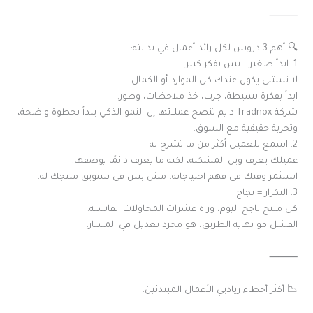
⸻
🔍 أهم 3 دروس لكل رائد أعمال في بدايته:
1. ابدأ صغير… بس بفكر كبير
لا تستنى يكون عندك كل الموارد أو الكمال.
ابدأ بفكرة بسيطة، جرب، خذ ملاحظات، وطور.
شركة Tradnox دايم تنصح عملائها إن النمو الذكي يبدأ بخطوة واضحة،
وتجربة حقيقية مع السوق.
2. اسمع للعميل أكثر من ما تشرح له
عميلك يعرف وين المشكلة، لكنه ما يعرف دائمًا يوصفها.
استثمر وقتك في فهم احتياجاته، مش بس في تسويق منتجك له.
3. التكرار = نجاح
كل منتج ناجح اليوم، وراه عشرات المحاولات الفاشلة.
الفشل مو نهاية الطريق، هو مجرد تعديل في المسار.
⸻
📉 أكثر أخطاء رياديي الأعمال المبتدئين: