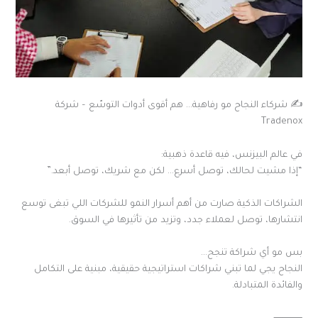
✍️ شركاء النجاح مو رفاهية… هم أقوى أدوات التوسّع – شركة
Tradenox
في عالم البيزنس، فيه قاعدة ذهبية:
“إذا مشيت لحالك، توصل أسرع… لكن مع شريك، توصل أبعد.”
الشراكات الذكية صارت من أهم أسرار النمو للشركات اللي تبغى توسع
انتشارها، توصل لعملاء جدد، وتزيد من تأثيرها في السوق.
بس مو أي شراكة تنجح…
النجاح يجي لما تبني شراكات استراتيجية حقيقية، مبنية على التكامل
والفائدة المتبادلة.