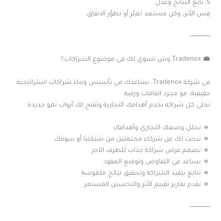
5. تابع النتائج وعدّل:
قِس الأثر، وكن مستعد تغيّر أو تطوّر الاتفاق.
⸻
💼 Tradenox وش تسوي لك في موضوع الشراكات؟
في شركة Tradenox، نساعدك في تأسيس وبناء شراكات استراتيجية
حقيقية، مو مجرد اتفاقات ورقية.
نخلي كل شراكة تخدم أهدافك التجارية وتفتح لك أبواب نمو جديدة.
🔹 نحلل وضعك التجاري وأهدافك
🔹 نبحث لك عن شركاء محتملين من شبكتنا أو سوقك
🔹 نصمم عرض شراكة جذاب للطرف الآخر
🔹 نساعد في التفاوض وتوقيع العقود
🔹 نتابع تنفيذ الشراكة وتحقيق نتائج ملموسة
🔹 نقدم تقارير تقييم الأثر والتحسين المستمر
⸻