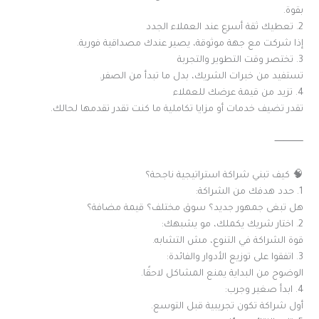
بقوة.
2. تعطيك ثقة أسرع عند العملاء الجدد
إذا شركت مع جهة موثوقة، يصير عندك مصداقية فورية.
3. تختصر وقت التطوير والتجربة
تستفيد من خبرات الشريك، بدل ما تبدأ من الصفر.
4. تزيد من قيمة عرضك للعملاء
تقدر تضيف خدمات أو مزايا تكاملية ما كنت تقدر تقدمها لحالك.
⸻
🧠 كيف تبني شراكة استراتيجية ناجحة؟
1. حدد هدفك من الشراكة:
هل تبغى جمهور جديد؟ سوق مختلف؟ قيمة مضافة؟
2. اختار شريك يكملك، مو يشبهك:
قوة الشراكة في التنوع، مش التشابه.
3. اتفقوا على توزيع الأدوار والفائدة:
الوضوح من البداية يمنع المشاكل لاحقًا.
4. ابدأ صغير وجرب:
أول شراكة تكون تجريبية قبل التوسع.