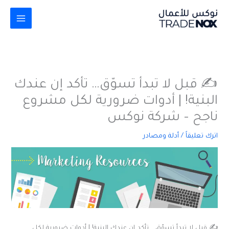
خطي
لى
لمحتوى
✍️ قبل لا تبدأ تسوّق… تأكد إن عندك
البنية! | أدوات ضرورية لكل مشروع
ناجح – شركة نوكس
اترك تعليقاً
/
أدلة ومصادر
✍️ قبل لا تبدأ تسوّق… تأكد إن عندك البنية! | أدوات ضرورية لكل