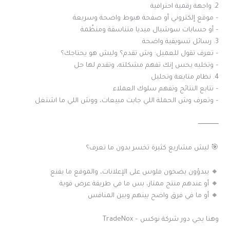
2. واجهة رقمية احترافية
– موقع إلكتروني أو صفحة هبوط واضحة وسريعة
– أو حسابات سوشيال ميديا متناسقة ومنظّمة
3. رسائل تسويقية واضحة
– تعرف تقول للعميل: وش تقدم؟ وليش هو يحتاجك؟
– وتخليه يحس إنك تفهم مشكلته، وتقدم لها حل
4. نظام متابعة وتحليل
– تتابع النتائج وتفهم سلوك العملاء
– وتعرف وش الحملة اللي جابت مبيعات، ووش اللي ما اشتغل
⸻
🎯 ليش مشاريع كثيرة تخسر بدون ما تعرف؟
🔸 يبدؤون يضخون فلوس على الإعلانات، والموقع ما يقنع
🔸 أو عندهم منتج ممتاز، بس ما في طريقة عرض قوية
🔸 أو ما في فرق واضح بينهم وبين المنافس
وهنا يجي دور شركة نوكس – TradeNox