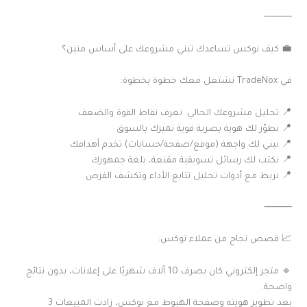
⸻
💼 كيف نوكس تساعدك تبني مشروعك على أساس متين؟
في TradeNox نشتغل معك خطوة بخطوة:
📍 تحليل مشروعك الحالي: نعرف نقاط القوة والضعف
📍 نطوّر لك هوية بصرية قوية تميزك بالسوق
📍 نبني لك واجهة (موقع/صفحة/حسابات) تخدم أهدافك
📍 نكتب لك رسائل تسويقية مقنعة، بلغة جمهورك
📍 نربط مع أدوات تحليل تتابع الأداء وتكشف الفرص
⸻
📈 قصص نجاح من عملاء نوكس:
🔹 متجر إلكتروني كان يصرف 10 آلاف شهريًا على إعلانات، بدون نتائج
واضحة.
بعد تطوير هويته وصفحة الهبوط مع نوكس، زادت المبيعات 3