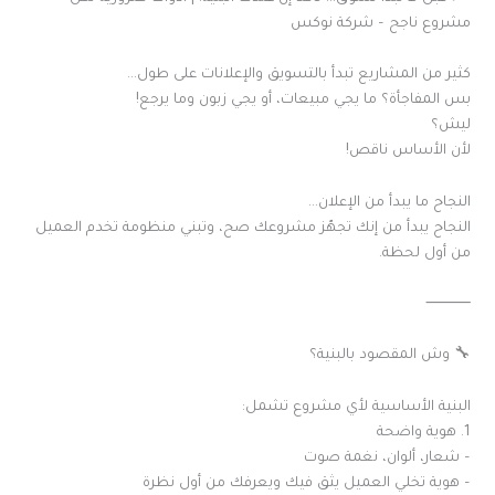
مشروع ناجح – شركة نوكس
كثير من المشاريع تبدأ بالتسويق والإعلانات على طول…
بس المفاجأة؟ ما يجي مبيعات، أو يجي زبون وما يرجع!
ليش؟
لأن الأساس ناقص!
النجاح ما يبدأ من الإعلان…
النجاح يبدأ من إنك تجهّز مشروعك صح، وتبني منظومة تخدم العميل
من أول لحظة.
⸻
🔧 وش المقصود بالبنية؟
البنية الأساسية لأي مشروع تشمل:
1. هوية واضحة
– شعار، ألوان، نغمة صوت
– هوية تخلي العميل يثق فيك ويعرفك من أول نظرة