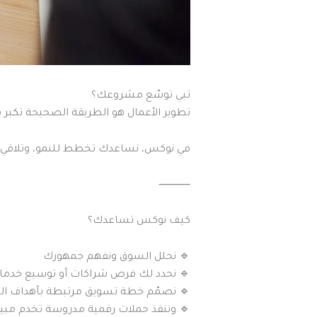
تبي توسّع مشروعك؟
تكبر فيها بدون ما تتشتّت أو تضيّع وقتك.
قي فرص حقيقية تخدم شغلك وتزيد دخلك.
⸻
كيف نوكس تساعدك؟
🔹 نحلل السوق ونفهم جمهورك
 نحدد لك فرص شراكات أو توسيع خدمات
 نصمّم خطة تسويق مرتبطة بأهداف النمو
ننفذ حملات رقمية مدروسة تخدم مبيعاتك