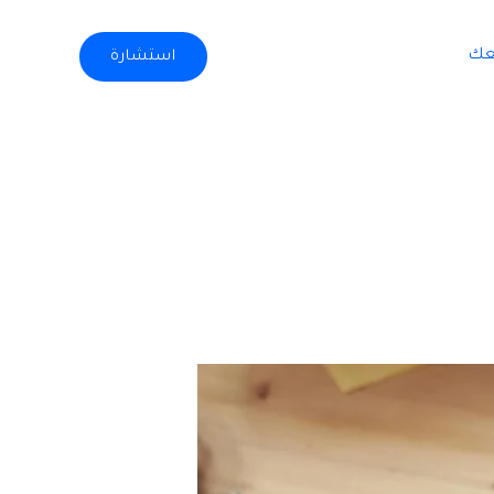
عك
استشارة