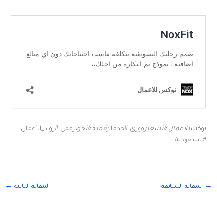
نوكس
للأعمال #تسعير
فوري #خدمات
رقمية #تحول
رقمي #رواد_الأعمال
#السعودية
→
المقالة السابقة
المقالة التالية
←